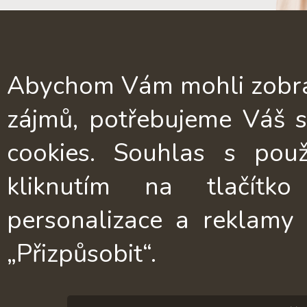
Kontakt
Technický list
Abychom Vám mohli zobrazi
zájmů, potřebujeme Váš 
cookies. Souhlas s pou
kliknutím na tlačítko
2026 © Wooddecorations.
personalizace a reklamy
Vytvořeno s Evie.cz
„Přizpůsobit“.