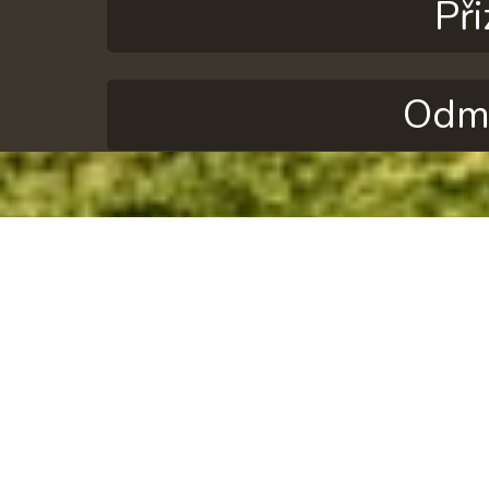
Př
Odmí