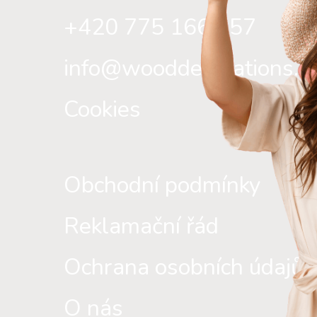
+420 775 166 157
info@wooddecorations.c
Cookies
Obchodní podmínky
Reklamační řád
Ochrana osobních údajů
O nás